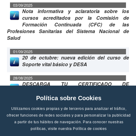
03/09/2025
Nota informativa y aclaratoria sobre los
cursos acreditados por la Comisión de
Formación Continuada (CFC) de las
Profesiones Sanitarias del Sistema Nacional de
Salud
01/09/2025
20 de octubre: nueva edición del curso de
Soporte vital básico y DESA
28/08/2025
DESCARGA TU CERTIFICADO DE
COLEGIACIÓN
Política sobre Cookies
22/08/2025
Utilizamos cookies propias y de terceros para analizar el tráfico,
Publicada la convocatoria del EIR 2025/2026
ofrecer funciones de redes sociales y para personalizar la publicidad
a partir de tus hábitos de navegación. Para conocer nuestras
11/08/2025
Ampliado en tres semanas el permiso de
políticas, visite nuestra
Política de cookies