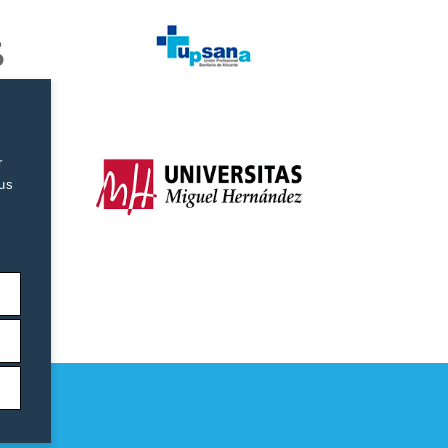
r
tus
as