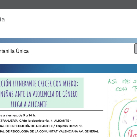
ía
tanilla Única