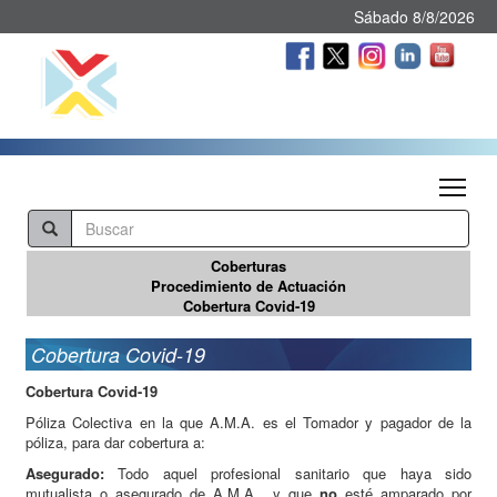
Sábado 8/8/2026
Tog
Coberturas
Procedimiento de Actuación
Cobertura Covid-19
Cobertura Covid-19
Cobertura Covid-19
Póliza Colectiva en la que A.M.A. es el Tomador y pagador de la
póliza, para dar cobertura a:
Asegurado:
Todo aquel profesional sanitario que haya sido
mutualista o asegurado de A.M.A. y que
no
esté amparado por