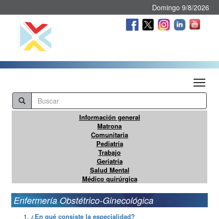
Domingo 9/8/2026
Tog
Información general
Matrona
Comunitaria
Pediatría
Trabajo
Geriatría
Salud Mental
Médico quirúrgica
Enfermería Obstétrico-Ginecológica
¿En qué consiste la especialidad?