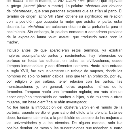
de ‘
matrix
’ = de la madre), la voz ‘
matrix-i-cis’
(matriz) que equivale
al griego ‘
jisterai’
(útero o matriz). La palabra ‘
obstetrix-icis’
deviene
de ‘
obstetrices’
, que eran personas expertas que asistían al parto. El
término de origen latino ‘
ob stare’
obtiene su significado en relación
con la posición que ocupaba la mujer que asistía el parto: estar
delante. La ‘
obstetrice’
se colocaba delante de la parturienta para el
nacimiento. Sin embargo, la palabra comadre o comadrona proviene
de la expresión latina ‘
cum matre’
, que traducido sería “con la
madre”.
Incluso antes de que aparecieran estos términos, ya existían
mujeres acompañando partos y nacimientos. Hay referencias de
parteras en todas las culturas, en todas las civilizaciones, desde
tiempos inmemoriales y con diferentes nombres. Hasta bien entrado
el siglo XVII, fue exclusivamente un trabajo de mujeres, donde los
hombres no sólo no tenían cabida, sino que tenían prohibido, por ley,
por religión o por cultura, tener relación con los partos, las
menstruaciones y, en general, otros aspectos íntimos de lo
femenino. Tampoco había una formación reglada; era más bien un
saber empírico transmitido de madres a hijas, o de mujeres a otras
mujeres, sin base científica ni afán investigador.
No fue hasta la introducción del obstetra varón en el mundo de la
partería, cuando se dio el gran salto del oficio a la ciencia. Esto se
debe, fundamentalmente, a la prohibición de acceso de las mujeres a
las universidades y a las ciencias. De alguna manera, solo fue
posible derribar los mitos y las supersticiones que rodeaban al parto