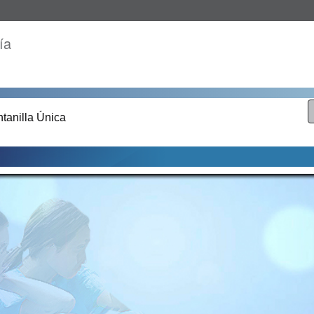
ía
tanilla Única