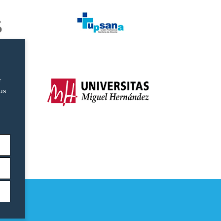
r
tus
as