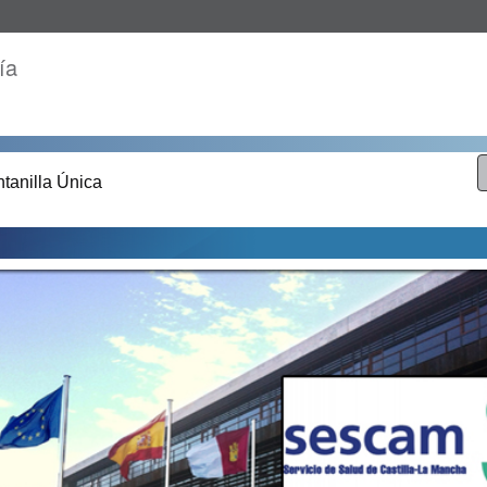
ía
tanilla Única