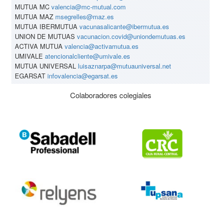
MUTUA MC
valencia@mc-mutual.com
MUTUA MAZ
msegrelles@maz.es
MUTUA IBERMUTUA
vacunasalicante@ibermutua.es
UNION DE MUTUAS
vacunacion.covid@uniondemutuas.es
ACTIVA MUTUA
valencia@activamutua.es
UMIVALE
atencionalcliente@umivale.es
MUTUA UNIVERSAL
luisaznarpa@mutuauniversal.net
EGARSAT
infovalencia@egarsat.es
Colaboradores colegiales