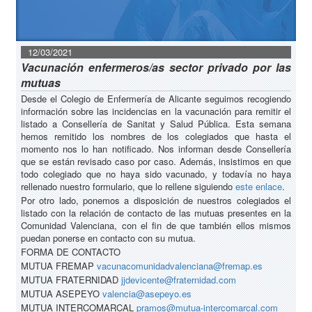
12/03/2021
Vacunación enfermeros/as sector privado por las
mutuas
Desde el Colegio de Enfermería de Alicante seguimos recogiendo
información sobre las incidencias en la vacunación para remitir el
listado a Consellería de Sanitat y Salud Pública. Esta semana
hemos remitido los nombres de los colegiados que hasta el
momento nos lo han notificado. Nos informan desde Consellería
que se están revisado caso por caso. Además, insistimos en que
todo colegiado que no haya sido vacunado, y todavía no haya
rellenado nuestro formulario, que lo rellene siguiendo
este enlace
.
Por otro lado, ponemos a disposición de nuestros colegiados el
listado con la relación de contacto de las mutuas presentes en la
Comunidad Valenciana, con el fin de que también ellos mismos
puedan ponerse en contacto con su mutua.
FORMA DE CONTACTO
MUTUA FREMAP
vacunacomunidadvalenciana@fremap.es
MUTUA FRATERNIDAD
jjdevicente@fraternidad.com
MUTUA ASEPEYO
valencia@asepeyo.es
MUTUA INTERCOMARCAL
pramos@mutua-intercomarcal.com