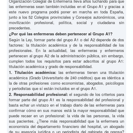
Organización Colegial de Enfermería lleva años luchando para que
las enfermeras sean también incluidas en el Grupo A1 y gracias a
este nuevo programa podrá poner en marcha en toda España,
junto a los 52 Colegios provinciales y Consejos autonómicos, una
movilización profesional, política, social y ciudadana sin
precedentes.
¿Por qué las enfermeras deben pertenecer al Grupo A1?
Según la Ley, formar parte del grupo A1 o del A2 depende de dos
factores: la titulación académica y de la responsabilidad de los
profesionales. En la actualidad, las enfermeras y enfermeros
pertenecen al grupo A2 de la administración pública, sin embargo,
cumplen todos los requisitos para estar adscritos al grupo A1:
titulación académica y grado de responsabilidad.
1. Titulación académica:
las enfermeras tienen una titulación
académica (Grado Universitario de 240 créditos) que es idéntica a
la de otras profesiones como economistas, abogados, psicólogos
y periodistas que sí están incluidos en el grupo A1.
2. Responsabilidad profesional:
el segundo de los criterios para
formar parte del grupo A1 es la responsabilidad del profesional y
basta echar un vistazo en el trabajo diario de las enfermeras para
confirmar cómo en sus manos está la mayor responsabilidad que
puede recaer en un profesional: la vida de las personas, la vida
sus pacientes. ¿Tiene más responsabilidad que la enfermera un
economista del departamento financiero del hospital, un abogado
de su asesoría jurídica o un periodista del gabinete de prensa?