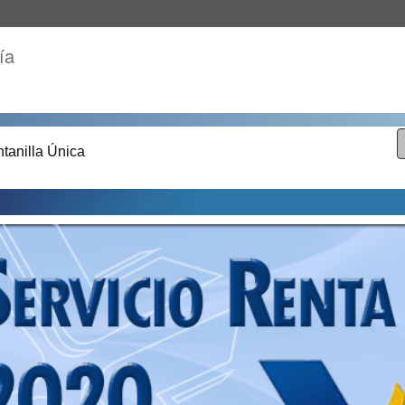
ía
tanilla Única