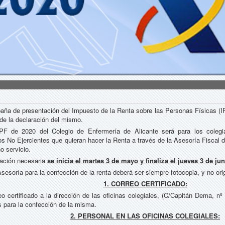
ña de presentación del Impuesto de la Renta sobre las Personas Físicas (IRP
de la declaración del mismo.
RPF de 2020 del Colegio de Enfermería de Alicante será para los colegi
s No Ejercientes que quieran hacer la Renta a través de la Asesoría Fiscal d
o servicio.
tación necesaria
se inicia el martes 3 de mayo y finaliza el jueves 3 de jun
sesoría para la confección de la renta deberá ser siempre fotocopia, y no ori
1. CORREO CERTIFICADO:
o certificado a la dirección de las oficinas colegiales, (C/Capitán Dema, nº
 para la confección de la misma.
2. PERSONAL EN LAS OFICINAS COLEGIALES: