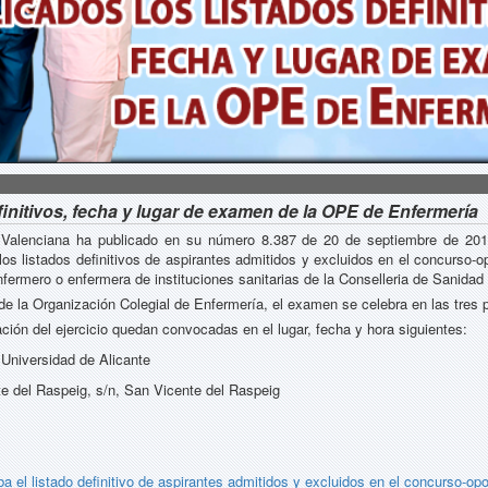
finitivos, fecha y lugar de examen de la OPE de Enfermería
tat Valenciana ha publicado en su número 8.387 de 20 de septiembre de 201
s listados definitivos de aspirantes admitidos y excluidos en el concurso-opo
nfermero o enfermera de instituciones sanitarias de la Conselleria de Sanidad
s de la Organización Colegial de Enfermería, el examen se celebra en las tres 
ción del ejercicio quedan convocadas en el lugar, fecha y hora siguientes:
 Universidad de Alicante
e del Raspeig, s/n, San Vicente del Raspeig
l listado definitivo de aspirantes admitidos y excluidos en el concurso-opos