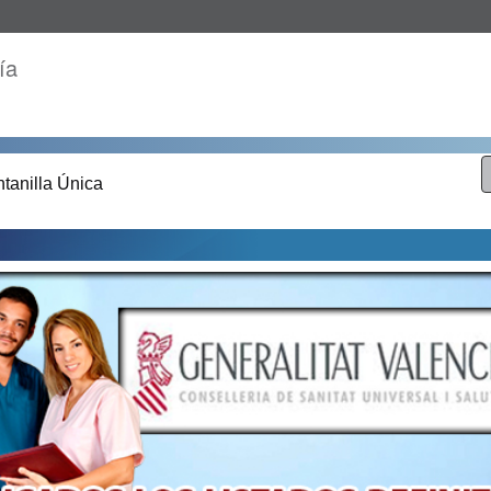
ía
tanilla Única