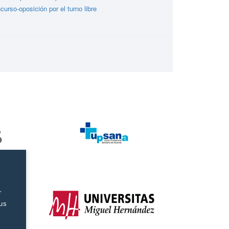
urso-oposición por el turno libre
r
tus