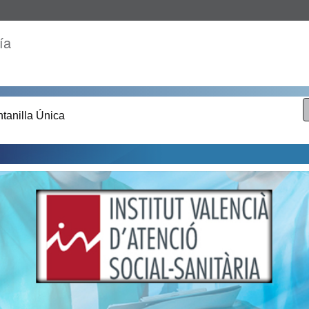
ía
tanilla Única