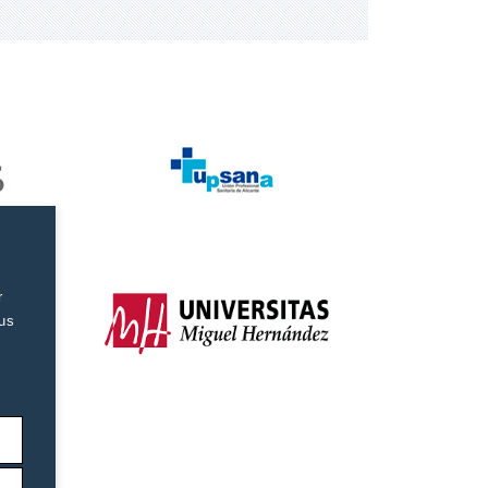
r
tus