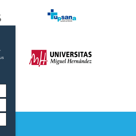
r
tus
as