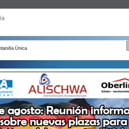
ía
tanilla Única