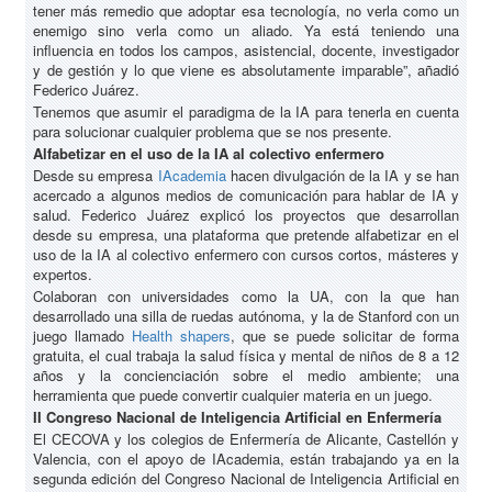
tener más remedio que adoptar esa tecnología, no verla como un
enemigo sino verla como un aliado. Ya está teniendo una
influencia en todos los campos, asistencial, docente, investigador
y de gestión y lo que viene es absolutamente imparable”, añadió
Federico Juárez.
Tenemos que asumir el paradigma de la IA para tenerla en cuenta
para solucionar cualquier problema que se nos presente.
Alfabetizar en el uso de la IA al colectivo enfermero
Desde su empresa
IAcademia
hacen divulgación de la IA y se han
acercado a algunos medios de comunicación para hablar de IA y
salud. Federico Juárez explicó los proyectos que desarrollan
desde su empresa, una plataforma que pretende alfabetizar en el
uso de la IA al colectivo enfermero con cursos cortos, másteres y
expertos.
Colaboran con universidades como la UA, con la que han
desarrollado una silla de ruedas autónoma, y la de Stanford con un
juego llamado
Health shapers
, que se puede solicitar de forma
gratuita, el cual trabaja la salud física y mental de niños de 8 a 12
años y la concienciación sobre el medio ambiente; una
herramienta que puede convertir cualquier materia en un juego.
II Congreso Nacional de Inteligencia Artificial en Enfermería
El CECOVA y los colegios de Enfermería de Alicante, Castellón y
Valencia, con el apoyo de IAcademia, están trabajando ya en la
segunda edición del Congreso Nacional de Inteligencia Artificial en