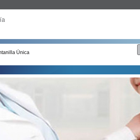
ía
tanilla Única