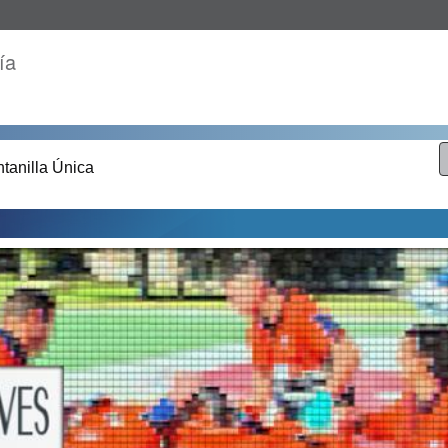
ía
tanilla Única