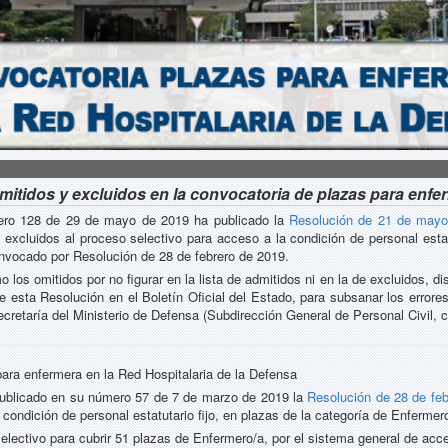
mitidos y excluidos en la convocatoria de plazas para enfer
mero 128 de 29 de mayo de 2019 ha publicado la
Resolución de 21 de mayo
y excluidos al proceso selectivo para acceso a la condición de personal estat
onvocado por Resolución de 28 de febrero de 2019.
 los omitidos por no figurar en la lista de admitidos ni en la de excluidos, d
 de esta Resolución en el Boletín Oficial del Estado, para subsanar los erro
ecretaría del Ministerio de Defensa (Subdirección General de Personal Civil, 
ara enfermera en la Red Hospitalaria de la Defensa
 publicado en su número 57 de 7 de marzo de 2019 la
Resolución de 28 de feb
condición de personal estatutario fijo, en plazas de la categoría de Enfermer
lectivo para cubrir 51 plazas de Enfermero/a, por el sistema general de acce