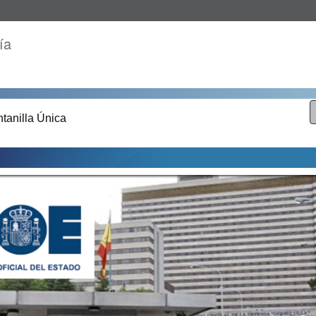
ía
tanilla Única