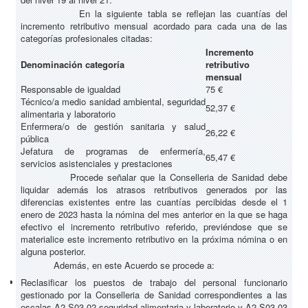
En la siguiente tabla se reflejan las cuantías del
incremento retributivo mensual acordado para cada una de las
categorías profesionales citadas:
Incremento
Denominación categoría
retributivo
mensual
Responsable de igualdad
75 €
Técnico/a medio sanidad ambiental, seguridad
52,37 €
alimentaria y laboratorio
Enfermera/o de gestión sanitaria y salud
26,22 €
pública
Jefatura de programas de enfermería,
65,47 €
servicios asistenciales y prestaciones
Procede señalar que la Conselleria de Sanidad debe
liquidar además los atrasos retributivos generados por las
diferencias existentes entre las cuantías percibidas desde el 1
enero de 2023 hasta la nómina del mes anterior en la que se haga
efectivo el incremento retributivo referido, previéndose que se
materialice este incremento retributivo en la próxima nómina o en
alguna posterior.
Además, en este Acuerdo se procede a:
Reclasificar los puestos de trabajo del personal funcionario
gestionado por la Conselleria de Sanidad correspondientes a las
escalas A2-S03-02 seguridad alimentaria y laboratorio y A2-S03-03