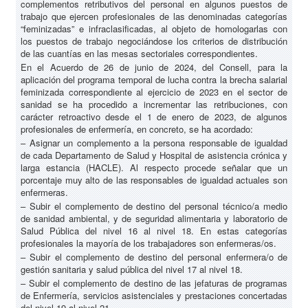
complementos retributivos del personal en algunos puestos de
trabajo que ejercen profesionales de las denominadas categorías
“feminizadas” e infraclasificadas, al objeto de homologarlas con
los puestos de trabajo negociándose los criterios de distribución
de las cuantías en las mesas sectoriales correspondientes.
En el Acuerdo de 26 de junio de 2024, del Consell, para la
aplicación del programa temporal de lucha contra la brecha salarial
feminizada correspondiente al ejercicio de 2023 en el sector de
sanidad se ha procedido a incrementar las retribuciones, con
carácter retroactivo desde el 1 de enero de 2023, de algunos
profesionales de enfermería, en concreto, se ha acordado:
– Asignar un complemento a la persona responsable de igualdad
de cada Departamento de Salud y Hospital de asistencia crónica y
larga estancia (HACLE). Al respecto procede señalar que un
porcentaje muy alto de las responsables de igualdad actuales son
enfermeras.
– Subir el complemento de destino del personal técnico/a medio
de sanidad ambiental, y de seguridad alimentaria y laboratorio de
Salud Pública del nivel 16 al nivel 18. En estas categorías
profesionales la mayoría de los trabajadores son enfermeras/os.
– Subir el complemento de destino del personal enfermera/o de
gestión sanitaria y salud pública del nivel 17 al nivel 18.
– Subir el complemento de destino de las jefaturas de programas
de Enfermería, servicios asistenciales y prestaciones concertadas
del nivel 19 al nivel 21.