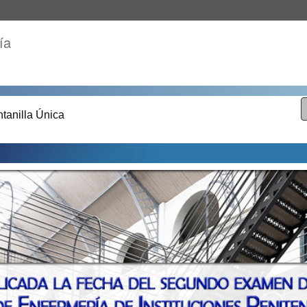
ía
tanilla Única