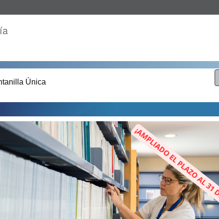
ía
tanilla Única