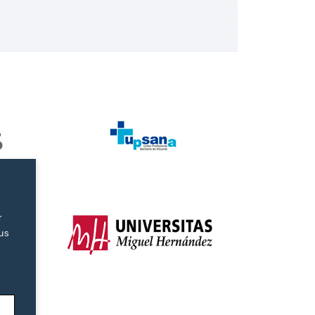
r
tus