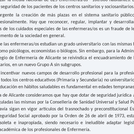
r la media nacional de 625 enfermeras/os - 100.000 habitantes. Est
seguridad de los pacientes de los centros sanitarios y sociosanitarios
urgente la creación de más plazas en el sistema sanitario públic
ofesionalmente. Hay que reconocer, regular, implantar y desarrolla
os de los cuidados especiales de las enfermeras/os es un fraude de l
imento de la sociedad en general.
 las enfermeras/os estudian un grado universitario con las mismas h
como psicólogos, economistas o biólogos. Sin embargo, para la Admin
legio de Enfermería de Alicante se reivindica el encuadramiento de
tarios, en un nuevo Grupo A sin subgrupos.
incentivar nuevos campos de desarrollo profesional para la profesi
 todos los centros educativos (Primaria y Secundaria) no universita
educación en hábitos saludables es fundamental en edades tempranas
 de Alicante consideramos que hay que dotar de seguridad jurídica a
guladas las mismas por la Conselleria de Sanidad Universal y Salud P
vía sigan en vigor artículos del trasnochado y preconstitucional Es
a Seguridad Social aprobado por la Orden de 26 de abril de 1973, e
oleta e inapropiada, siendo necesario e ineludible adaptar legis
y académica de los profesionales de Enfermería.