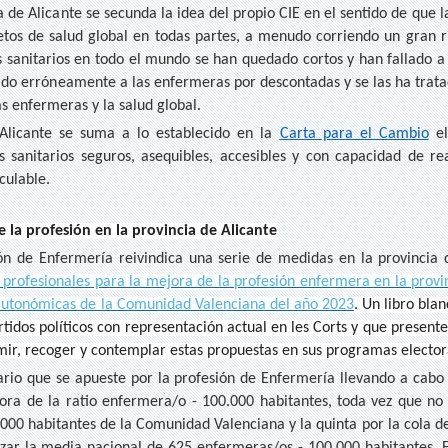
 de Alicante se secunda la idea del propio CIE en el sentido de que
etos de salud global en todas partes, a menudo corriendo un gran ri
s sanitarios en todo el mundo se han quedado cortos y han fallado a 
ado erróneamente a las enfermeras por descontadas y se las ha trata
as enfermeras y la salud global.
Alicante se suma a lo establecido en la
Carta para el Cambio
el
sanitarios seguros, asequibles, accesibles y con capacidad de re
lculable.
e la profesión en la provincia de Alicante
ón de Enfermería reivindica una serie de medidas en la provincia
 profesionales para la mejora de la profesión enfermera en la provi
s autonómicas de la Comunidad Valenciana del año 2023
. Un libro bla
artidos políticos con representación actual en les Corts y que presen
mir, recoger y contemplar estas propuestas en sus programas elector
ario que se apueste por la profesión de Enfermería llevando a cabo
ora de la ratio enfermera/o - 100.000 habitantes, toda vez que no 
000 habitantes de la Comunidad Valenciana y la quinta por la cola de