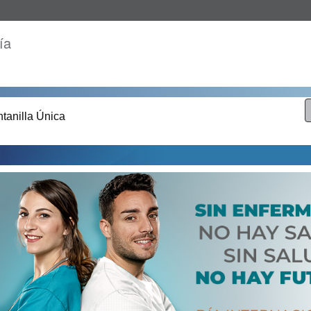
ía
tanilla Única