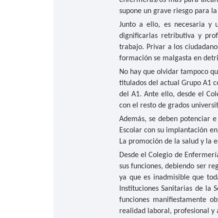
enfermeras/os más para alcanza
supone un grave riesgo para la 
Junto a ello, es necesaria y 
dignificarlas retributiva y pr
trabajo. Privar a los ciudadan
formación se malgasta en detr
No hay que olvidar tampoco que
titulados del actual Grupo A1 
del A1. Ante ello, desde el Co
con el resto de grados universi
Además, se deben potenciar e 
Escolar con su implantación en
La promoción de la salud y la 
Desde el Colegio de Enfermería
sus funciones, debiendo ser re
ya que es inadmisible que toda
Instituciones Sanitarias de l
funciones manifiestamente obs
realidad laboral, profesional 