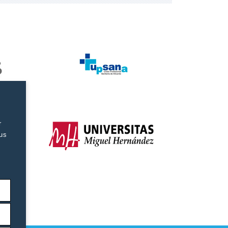
r
tus