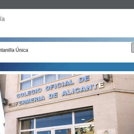
ía
tanilla Única