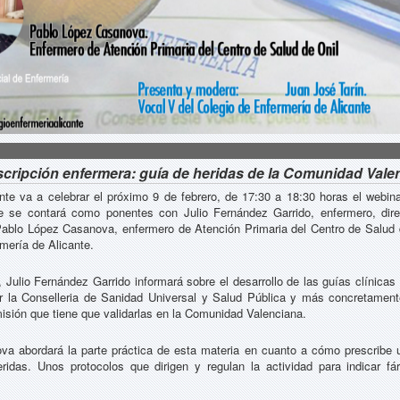
escripción enfermera: guía de heridas de la Comunidad Vale
te va a celebrar el próximo 9 de febrero, de 17:30 a 18:30 horas el webinar
 se contará como ponentes con Julio Fernández Garrido, enfermero, direc
Pablo López Casanova, enfermero de Atención Primaria del Centro de Salud 
rmería de Alicante.
, Julio Fernández Garrido informará sobre el desarrollo de las guías clínica
r la Conselleria de Sanidad Universal y Salud Pública y más concretamente
misión que tiene que validarlas en la Comunidad Valenciana.
a abordará la parte práctica de esta materia en cuanto a cómo prescribe 
ridas. Unos protocolos que dirigen y regulan la actividad para indicar f