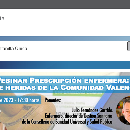
ía
tanilla Única