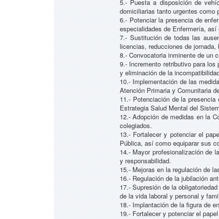
5.- Puesta a disposición de vehíc
domiciliarias tanto urgentes como
6.- Potenciar la presencia de enfe
especialidades de Enfermería, así 
7.- Sustitución de todas las ause
licencias, reducciones de jornada, 
8.- Convocatoria inminente de un c
9.- Incremento retributivo para lo
y eliminación de la incompatibilida
10.- Implementación de las medida
Atención Primaria y Comunitaria de
11.- Potenciación de la presencia
Estrategia Salud Mental del Siste
12.- Adopción de medidas en la Con
colegiados.
13.- Fortalecer y potenciar el pa
Pública, así como equiparar sus co
14.- Mayor profesionalización de l
y responsabilidad.
15.- Mejoras en la regulación de la
16.- Regulación de la jubilación a
17.- Supresión de la obligatorieda
de la vida laboral y personal y fami
18.- Implantación de la figura de 
19.- Fortalecer y potenciar el pap