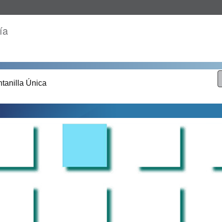
ía
tanilla Única