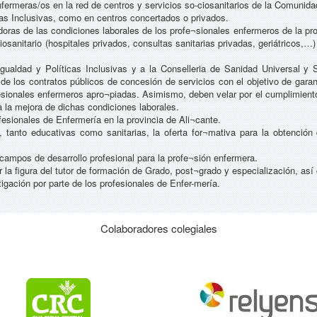
nfermeras/os en la red de centros y servicios so-ciosanitarios de la Comunid
icas Inclusivas, como en centros concertados o privados.
adoras de las condiciones laborales de los profe¬sionales enfermeros de la pr
osanitario (hospitales privados, consultas sanitarias privadas, geriátricos,…)
 Igualdad y Políticas Inclusivas y a la Conselleria de Sanidad Universal y 
 de los contratos públicos de concesión de servicios con el objetivo de garan
sionales enfermeros apro¬piadas. Asimismo, deben velar por el cumplimiento 
 la mejora de dichas condiciones laborales.
ofesionales de Enfermería en la provincia de Ali¬cante.
s, tanto educativas como sanitarias, la oferta for¬mativa para la obtenció
 campos de desarrollo profesional para la profe¬sión enfermera.
r la figura del tutor de formación de Grado, post¬grado y especialización, a
stigación por parte de los profesionales de Enfer-mería.
Colaboradores colegiales