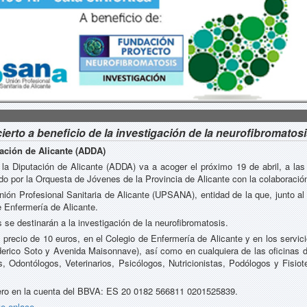
rto a beneficio de la investigación de la neurofibromatos
utación de Alicante (ADDA)
 la Diputación de Alicante (ADDA) va a acoger el próximo 19 de abril, a las
ido por la Orquesta de Jóvenes de la Provincia de Alicante con la colaborac
nión Profesional Sanitaria de Alicante (UPSANA), entidad de la que, junto al 
e Enfermería de Alicante.
 se destinarán a la investigación de la neurofibromatosis.
 precio de 10 euros, en el Colegio de Enfermería de Alicante y en los servici
erico Soto y Avenida Maisonnave), así como en cualquiera de las oficinas de
dontólogos, Veterinarios, Psicólogos, Nutricionistas, Podólogos y Fisioter
ero en la cuenta del BBVA: ES 20 0182 566811 0201525839.
te enlace
.