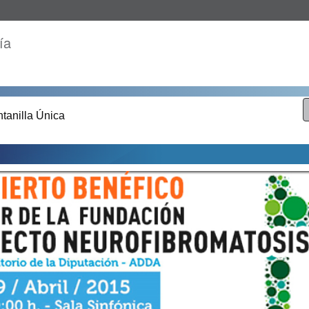
ía
tanilla Única