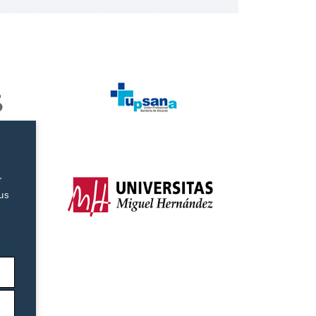
r
tus