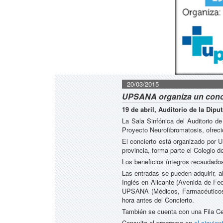
20/03/2015
UPSANA organiza un concie
19 de abril, Auditorio de la Dip
La Sala Sinfónica del Auditorio de
Proyecto Neurofibromatosis, ofrec
El concierto está organizado por U
provincia, forma parte el Colegio d
Los beneficios íntegros recaudados
Las entradas se pueden adquirir, al
Inglés en Alicante (Avenida de Fed
UPSANA (Médicos, Farmacéuticos, O
hora antes del Concierto.
También se cuenta con una Fila C
Consulta el programa en
el siguien