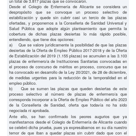
un total de 3.817 plazas que se convocaron.
Desde el Colegio de Enfermería de Alicante se considera un
despropósito que se convoque un proceso selectivo de
estabilización y quede sin cubrir casi un tercio de las plazas
ofertadas, y proponemos a la Conselleria de Sanidad Universal y
Salud Pública que adopte algún planteamiento que permita la
cobertura de dichas plazas desiertas lo más rápido posible,
entendiendo, que tiene dos opciones:
a) Que se valore jurídicamente la posibilidad de que las plazas
desiertas de la Oferta de Empleo Público 2017-2018 y de la Oferta
de Estabilización del 2019 (1.155 plazas) se acumulen a las 3.103
plazas de enfermero/a de Instituciones Sanitarias convocadas en
el proceso de concurso de méritos en proceso, concurso que se
ha convocado en desarrollo de la Ley 20/2021, de 28 de diciembre,
de medidas urgentes para la reducción de la temporalidad en el
empleo público.
b) Que se sumen las plazas que queden desiertas de este
proceso selectivo al número de plazas de enfermero/a que
corresponda incorporar a la Oferta de Empleo Público del año 2023
de la Conselleria de Sanidad, oferta que todavía no ha sido
negociada ni aprobada.
Ante ello, se han confirmado los peores augurios que ya
manifestamos desde el Colegio de Enfermería de Alicante cuando
se celebró dicha prueba, pues ya expresábamos en su día nuestro
temor de que iban a quedar plazas sin cubrir dado que con el