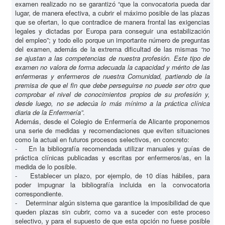
examen realizado no se garantizó “que la convocatoria pueda dar
lugar, de manera efectiva, a cubrir el máximo posible de las plazas
que se ofertan, lo que contradice de manera frontal las exigencias
legales y dictadas por Europa para conseguir una estabilización
del empleo”; y todo ello porque un importante número de preguntas
del examen, además de la extrema dificultad de las mismas
“no
se ajustan a las competencias de nuestra profesión. Este tipo de
examen no valora de forma adecuada la capacidad y mérito de las
enfermeras y enfermeros de nuestra Comunidad, partiendo de la
premisa de que el fin que debe perseguirse no puede ser otro que
comprobar el nivel de conocimientos propios de su profesión y,
desde luego, no se adecúa lo más mínimo a la práctica clínica
diaria de la Enfermería”
.
Además, desde el Colegio de Enfermería de Alicante proponemos
una serie de medidas y recomendaciones que eviten situaciones
como la actual en futuros procesos selectivos, en concreto:
- En la bibliografía recomendada utilizar manuales y guías de
práctica clínicas publicadas y escritas por enfermeros/as, en la
medida de lo posible.
- Establecer un plazo, por ejemplo, de 10 días hábiles, para
poder impugnar la bibliografía incluida en la convocatoria
correspondiente.
- Determinar algún sistema que garantice la imposibilidad de que
queden plazas sin cubrir, como va a suceder con este proceso
selectivo, y para el supuesto de que esta opción no fuese posible