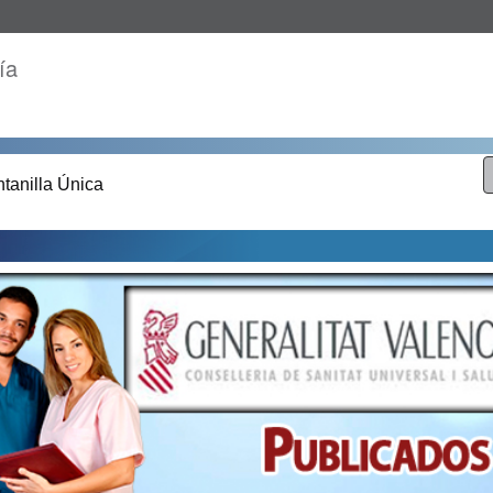
ía
tanilla Única