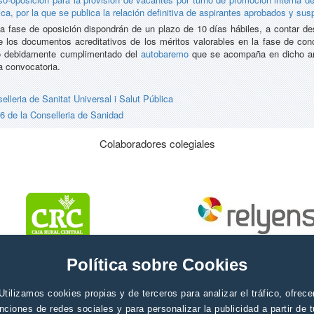
ca, por la que se publica la relación definitiva de aspirantes aprobados y su
 fase de oposición dispondrán de un plazo de 10 días hábiles, a contar desd
 los documentos acreditativos de los méritos valorables en la fase de con
so debidamente cumplimentado del
autobaremo
que se acompaña en dicho ane
la convocatoria.
lleria de Sanitat Universal i Salut Pública
 de la Conselleria de Sanidad
Colaboradores colegiales
Política sobre Cookies
Utilizamos cookies propias y de terceros para analizar el tráfico, ofrece
nciones de redes sociales y para personalizar la publicidad a partir de 