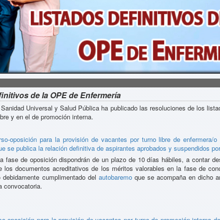
finitivos de la OPE de Enfermería
 Sanidad Universal y Salud Pública ha publicado las resoluciones de los list
bre y en el de promoción interna.
rso-oposición para la provisión de vacantes por turno libre de enfermera/o 
que se publica la relación definitiva de aspirantes aprobados y suspendidos p
 fase de oposición dispondrán de un plazo de 10 días hábiles, a contar desd
 los documentos acreditativos de los méritos valorables en la fase de con
so debidamente cumplimentado del
autobaremo
que se acompaña en dicho ane
la convocatoria.
so-oposición para la provisión de vacantes por turno de promoción interna de 