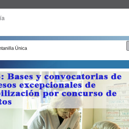
ía
tanilla Única