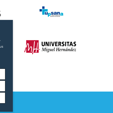
r
tus
as