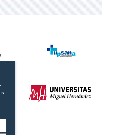
r
tus