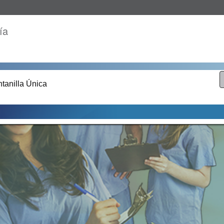
ía
tanilla Única