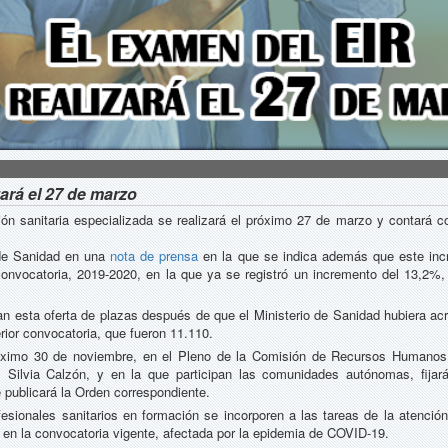
zará el 27 de marzo
ón sanitaria especializada se realizará el próximo 27 de marzo y contará 
 de Sanidad en una
nota de prensa
en la que se indica además que este incr
 convocatoria, 2019-2020, en la que ya se registró un incremento del 13,2%,
esta oferta de plazas después de que el Ministerio de Sanidad hubiera acred
rior convocatoria, que fueron 11.110.
l próximo 30 de noviembre, en el Pleno de la Comisión de Recursos Humanos
Silvia Calzón, y en la que participan las comunidades autónomas, fijará l
 publicará la Orden correspondiente.
fesionales sanitarios en formación se incorporen a las tareas de la atenci
 en la convocatoria vigente, afectada por la epidemia de COVID-19.