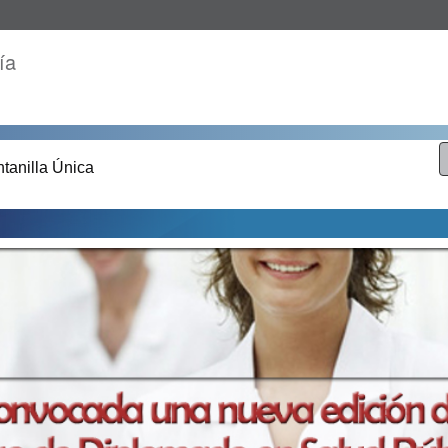
ía
tanilla Única