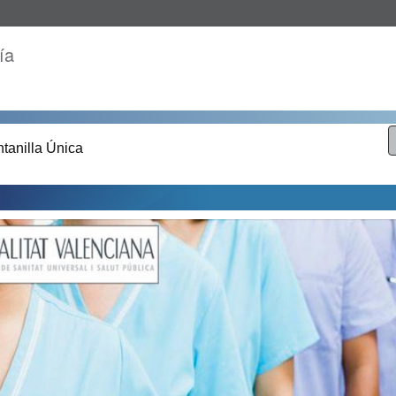
ía
tanilla Única