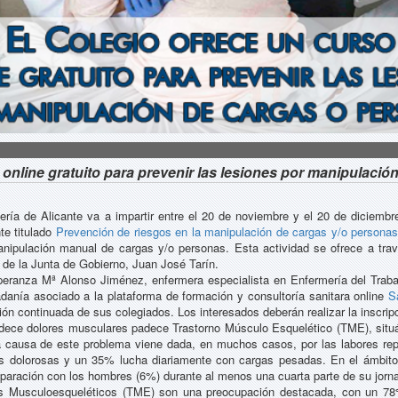
 online gratuito para prevenir las lesiones por manipulaci
ría de Alicante va a impartir entre el 20 de noviembre y el 20 de diciembre 
te titulado
Prevención de riesgos en la manipulación de cargas y/o personas
anipulación manual de cargas y/o personas. Esta actividad se ofrece a tr
V de la Junta de Gobierno, Juan José Tarín.
peranza Mª Alonso Jiménez, enfermera especialista en Enfermería del Trabaj
dadanía asociado a la plataforma de formación y consultoría sanitara online
S
ión continuada de sus colegiados. Los interesados deberán realizar la inscrip
adece dolores musculares padece Trastorno Músculo Esquelético (TME), si
 causa de este problema viene dada, en muchos casos, por las labores repet
s dolorosas y un 35% lucha diariamente con cargas pesadas. En el ámbito d
ración con los hombres (6%) durante al menos una cuarta parte de su jorna
rnos Musculoesqueléticos (TME) son una preocupación destacada, con un 