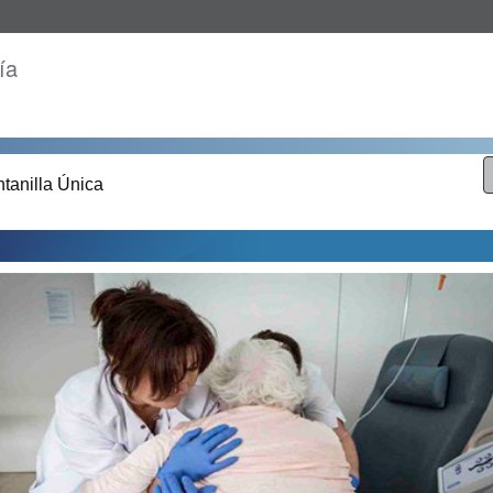
ía
tanilla Única