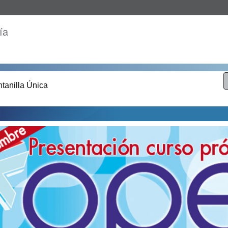
ía
tanilla Única