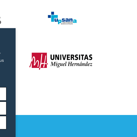
r
tus
as