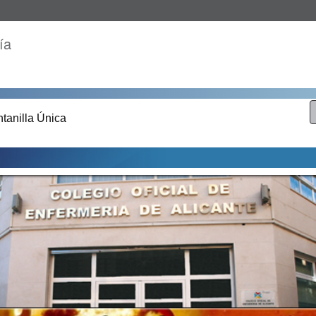
ía
tanilla Única