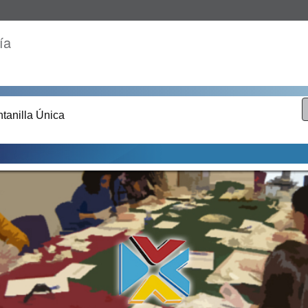
ía
tanilla Única