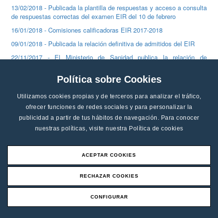
13/02/2018 - Publicada la plantilla de respuestas y acceso a consulta
de respuestas correctas del examen EIR del 10 de febrero
16/01/2018 - Comisiones calificadoras EIR 2017-2018
09/01/2018 - Publicada la relación definitiva de admitidos del EIR
22/11/2017 - El Ministerio de Sanidad publica la relación de
admitidos al EIR
Política sobre Cookies
15/09/2017 - Publicada la Convocatoria EIR 2017-2018
Utilizamos cookies propias y de terceros para analizar el tráfico,
ofrecer funciones de redes sociales y para personalizar la
publicidad a partir de tus hábitos de navegación. Para conocer
nuestras políticas, visite nuestra
Política de cookies
ACEPTAR COOKIES
RECHAZAR COOKIES
CONFIGURAR