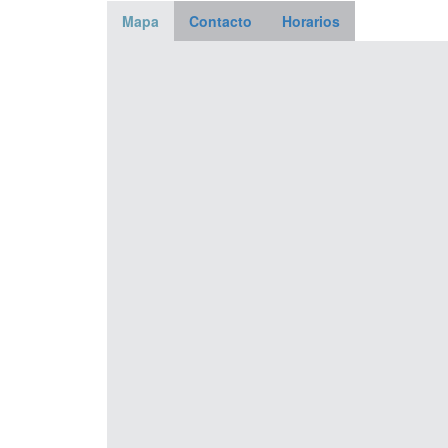
CANCELACIÓN CURSO BIOMECÁNICA MATERN
Mapa
Contacto
Horarios
de COMARES)