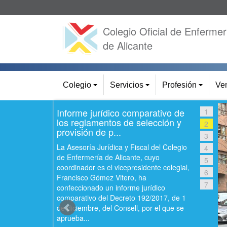
Colegio Oficial de Enfermer
de Alicante
Colegio
Servicios
Profesión
Ven
+
+
+
Informe jurídico comparativo de
1
los reglamentos de selección y
2
provisión de p...
3
La Asesoría Jurídica y Fiscal del Colegio
4
de Enfermería de Alicante, cuyo
5
coordinador es el vicepresidente colegial,
6
Francisco Gómez Vitero, ha
7
confeccionado un informe jurídico
comparativo del Decreto 192/2017, de 1
de diciembre, del Consell, por el que se
aprueba...