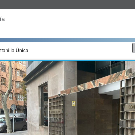
ía
tanilla Única