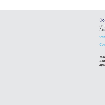
O-INFANTIL (Asociación
Col
C/ 
Ali
cea
Cóm
Todo
Bena
apa