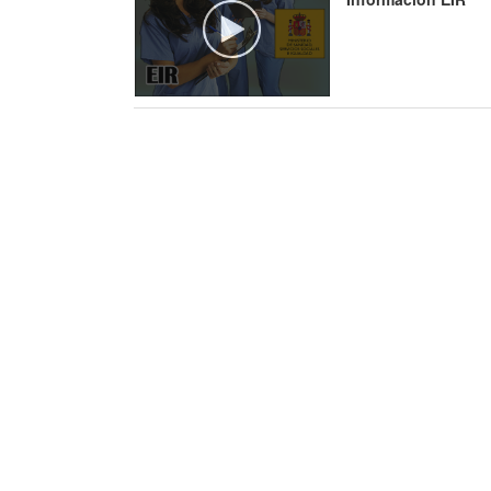
10/07/2026
El Colegio te ofrece 20 nuevos cursos online
formación continuada
02/07/2026
Participa en un estudio para actualizar el m
dirección, coordinación y liderazgo en Enfer
19/06/2026
El Colegio permanecerá cerrado los días 22, 
de las fiestas de Hogueras
28/05/2026
10 de junio: Masterclass dermoestética: Cuida
la vida
26/05/2026
La Conselleria de Sanidad publica los listado
Edición 2025 de las listas de empleo tempora
(bolsa de trabajo)
22/05/2026