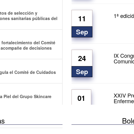
tos de selección y
1ª edici
11
iones sanitarias públicas del
Sep
l fortalecimiento del Comité
e acompañe de decisiones
IX Congr
24
Comunid
Sep
egula el Comité de Cuidados
XXIV Pr
01
a Piel del Grupo Skincare
Enfermer
Oct
as
Bol
a actualizar el mapa de
 y liderazgo en Enfermería