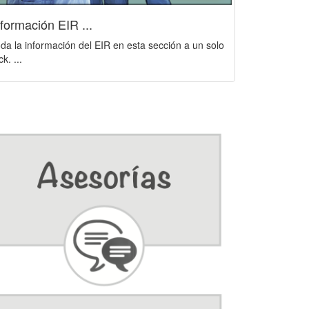
Bolsa de T
nformación EIR ...
Información 
da la información del EIR en esta sección a un solo
la Conselleri
ck. ...