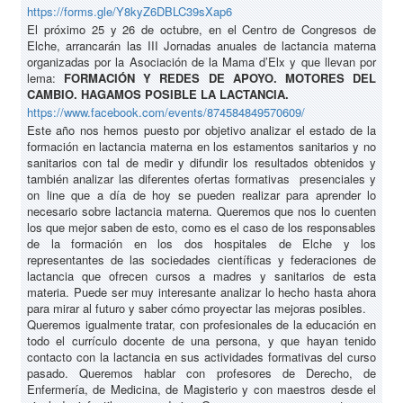
https://forms.gle/Y8kyZ6DBLC39sXap6
El próximo 25 y 26 de octubre, en el Centro de Congresos de
Elche, arrancarán las III Jornadas anuales de lactancia materna
organizadas por la Asociación de la Mama d’Elx y que llevan por
lema:
FORMACIÓN Y REDES DE APOYO. MOTORES DEL
CAMBIO. HAGAMOS POSIBLE LA LACTANCIA.
https://www.facebook.com/events/874584849570609/
Este año nos hemos puesto por objetivo analizar el estado de la
formación en lactancia materna en los estamentos sanitarios y no
sanitarios con tal de medir y difundir los resultados obtenidos y
también analizar las diferentes ofertas formativas presenciales y
on line que a día de hoy se pueden realizar para aprender lo
necesario sobre lactancia materna. Queremos que nos lo cuenten
los que mejor saben de esto, como es el caso de los responsables
de la formación en los dos hospitales de Elche y los
representantes de las sociedades científicas y federaciones de
lactancia que ofrecen cursos a madres y sanitarios de esta
materia. Puede ser muy interesante analizar lo hecho hasta ahora
para mirar al futuro y saber cómo proyectar las mejoras posibles.
Queremos igualmente tratar, con profesionales de la educación en
todo el currículo docente de una persona, y que hayan tenido
contacto con la lactancia en sus actividades formativas del curso
pasado. Queremos hablar con profesores de Derecho, de
Enfermería, de Medicina, de Magisterio y con maestros desde el